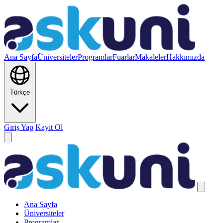
Ana Sayfa
Üniversiteler
Programlar
Fuarlar
Makaleler
Hakkımızda
Türkçe
Giriş Yap
Kayıt Ol
Ana Sayfa
Üniversiteler
Programlar