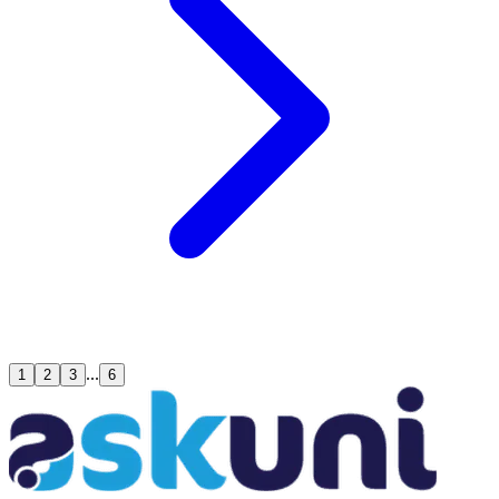
...
1
2
3
6